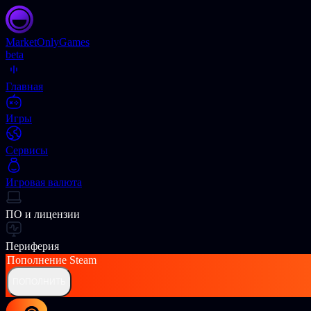
Market
OnlyGames
beta
Главная
Игры
Сервисы
Игровая валюта
ПО и лицензии
Периферия
Пополнение
Steam
ПОПОЛНИТЬ