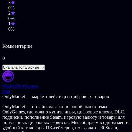
3
новые предметы для окраски щитов и шлемов в цвета
0%
вашей компании.
2
Новое оружие и доспехи
— коллекция нового оружия и
0%
доспехов позволяет использовать новые стили игры и
1
создавать новых персонажей.
0%
Новые контракты, события и амбиции
— участвуйте
в прибыльной охоте на зверей и исследованиях.
Погрузитесь в управление наемнической компанией с
Комментарии
еще большим количеством иллюстрированных событий.
Новая музыка
— два новых музыкальных трека будут
сопровождать вас в ваших приключениях.
0
Новые достижения
— бросьте себе вызов с новыми
Сначала
Популярные
достижениями.
Market
OnlyGames
beta
OnlyMarket — маркетплейс игр и цифровых товаров
OnlyMarket — онлайн-магазин игровой экосистемы
OnlyGames, где можно купить игры, цифровые ключи, DLC,
подписки, пополнение Steam, игровую валюту и товары для
популярных цифровых сервисов. Мы собираем в одном месте
удобный каталог для ПК-геймеров, пользователей Steam,