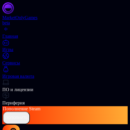
Market
OnlyGames
beta
Главная
Игры
Сервисы
Игровая валюта
ПО и лицензии
Периферия
Пополнение
Steam
ПОПОЛНИТЬ