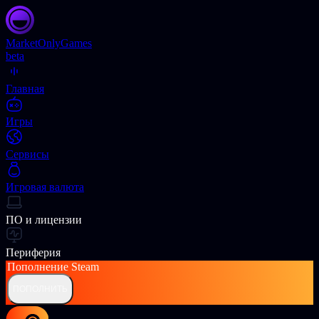
Market
OnlyGames
beta
Главная
Игры
Сервисы
Игровая валюта
ПО и лицензии
Периферия
Пополнение
Steam
ПОПОЛНИТЬ