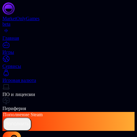
Market
OnlyGames
beta
Главная
Игры
Сервисы
Игровая валюта
ПО и лицензии
Периферия
Пополнение
Steam
ПОПОЛНИТЬ