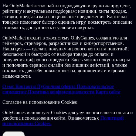
ночи влияет на то, на какой глубине будет находиться
На OnlyMarket легко найти подходящую игру по жанру, цене,
ваш будущий улов.
рейтингу и актуальным подборкам: новинки, хиты продаж,
скидки, предзаказы и специальные предложения. Карточки
©2021 Dovetail Games. Bassmaster is a registered trademark,
товаров помогают быстро оценить игру, посмотреть описание,
owned by B.A.S.S. (IP), LLC and used under licence. "Dovetail
стоимость, доступность и условия покупки.
Games" is a registered trademark of RailSimulator.com Ltd.
Unreal® Engine, copyright 1998-2021, Epic Games, Inc. All rights
OnlyMarket входит в экосистему OnlyGames, созданную для
reserved. Unreal® is a registered trademark of Epic Games.
геймеров, стримеров, разработчиков и киберспортсменов.
Portions of this software utilise SpeedTree® technology (©2014
Наша цель — сделать покупку игрового контента понятной,
Interactive Data Visualization, Inc.). SpeedTree® is a registered
безопасной и быстрой: от выбора товара до оплаты и
trademark of Interactive Data Visualization, Inc. All rights reserved.
получения цифрового продукта. Здесь можно покупать игры
Photographs provided courtesy of B.A.S.S., LLC. All other
и пополнять сервисы онлайн без лишних действий, а также
copyrights or trademarks are the property of their respective owners
открывать для себя новые проекты, дополнения и игровые
and are used here with permission. Unauthorised copying,
возможности.
adaptation, rental, re-sale, arcade use, charging for use, broadcast,
cable transmission, public performance, distribution or extraction of
О нас
Контакты
Публичная оферта
Пользовательское
the product or any trademark or copyright work that forms part of
соглашение
Политика конфиденциальности
Карта сайта
this product is prohibited. Developed and published by Dovetail
Согласие на использование Cookies
Games.The full credit list can be accessed from the “Options”
menu.All brands and trademarks are used here with permission. If
OnlyGames использует Cookies для улучшения вашего опыта и
any individual, team, venue, association or organisation considers
удобства использования сайта. Ознакомьтесь с
Политикой
that it is included and objects to such inclusion, please notify us
использования Cookies.
whereupon we shall act reasonably and appropriately in addressing
any legitimate concerns.