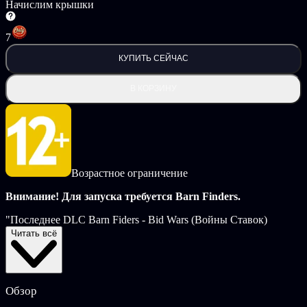
Начислим крышки
7
КУПИТЬ СЕЙЧАС
В КОРЗИНУ
Возрастное ограничение
Внимание! Для запуска требуется Barn Finders.
"Последнее DLC Barn Fiders - Bid Wars (Войны Ставок)
переносит игрока на экзотический остров, полный новинок.
Читать всё
Дополнение к игре предлагает совершенно новые решения
для существующего игрового процесса в принципиально
новой, огромной локации, предлагающей бесконечный
игровой процесс. Помимо новых возможностей, Bid Wars
Обзор
предлагает все то же старое чувство юмора