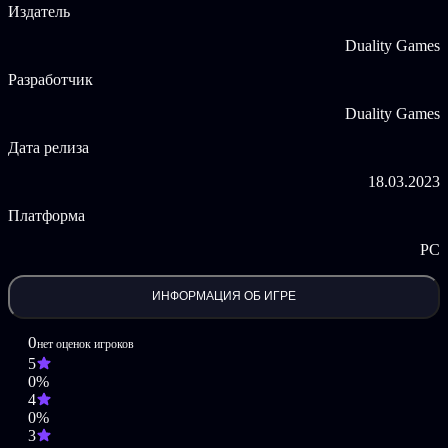
Издатель
Ключевые особенности:
Duality Games
Новый тип аукциона
Исследование новых загадочных мест
Разработчик
Знакомство с чувством юмора Barn Finder'а
Создание предметов
Duality Games
Сбор удивительной коллекции плакатов
Придание свежести своему ломбарду
Дата релиза
Погружение во вселенную Barn Finders и открытие ее
секретов
18.03.2023
Платформа
PC
ИНФОРМАЦИЯ ОБ ИГРЕ
0
нет оценок игроков
5
0%
4
0%
3