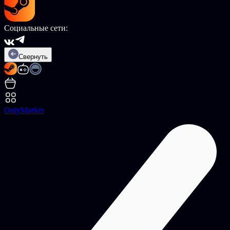
Социальные сети:
Свернуть
OnlyMarket