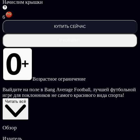
Начислим крышки
6
КУПИТЬ СЕЙЧАС
В КОРЗИНУ
Возрастное ограничение
Выйдите на поле в Bang Average Football, лучшей футбольной
игре для поклонников не самого красивого вида спорта!
Читать всё
Благодаря динамичному игровому процессу и простой
механике Bang Average Football — идеальная игра для игроков
любого уровня. Выбирайте из множества мужских и женских
команд и испытайте острые ощущения от динамичных,
Обзор
насыщенных действием матчей. Разгромите своих друзей в
локальном многопользовательском режиме или стремитесь к
Издатель
славе в одиночном режиме «История». Благодаря простому