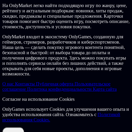
На OnlyMarket легко найти подходящую игру по жанру, цене,
рейтингу и актуальным подборкам: новинки, хиты продаж,
скидки, предзаказы и специальные предложения. Карточки
товаров помогают быстро оценить игру, посмотреть описание,
стоимость, доступность и условия покупки.
OnlyMarket входит в экосистему OnlyGames, созданную для
геймеров, стримеров, разработчиков и киберспортсменов.
Наша цель — сделать покупку игрового контента понятной,
безопасной и быстрой: от выбора товара до оплаты и
получения цифрового продукта. Здесь можно покупать игры
и пополнять сервисы онлайн без лишних действий, а также
открывать для себя новые проекты, дополнения и игровые
возможности.
О нас
Контакты
Публичная оферта
Пользовательское
соглашение
Политика конфиденциальности
Карта сайта
Согласие на использование Cookies
OnlyGames использует Cookies для улучшения вашего опыта и
удобства использования сайта. Ознакомьтесь с
Политикой
использования Cookies.