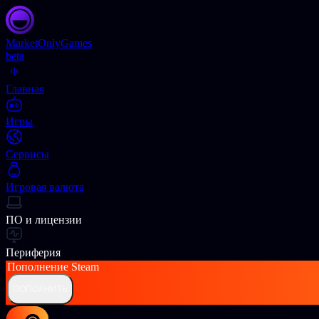
Market
OnlyGames
beta
Главная
Игры
Сервисы
Игровая валюта
ПО и лицензии
Периферия
Пополнение
Steam
ПОПОЛНИТЬ