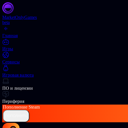
Market
OnlyGames
beta
Главная
Игры
Сервисы
Игровая валюта
ПО и лицензии
Периферия
Пополнение
Steam
ПОПОЛНИТЬ