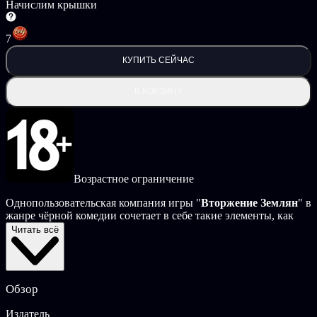
Начислим крышки
7
КУПИТЬ СЕЙЧАС
В КОРЗИНУ
Возрастное ограничение
Однопользовательская компания игры "
Вторжение Землян
" в
жанре чёрной комедии сочетает в себе такие элементы, как
пошаговые сражения и стелс. Вы, игрок, управляете местной
Читать всё
расой инопланетян, защищающих свой дом от вторгшихся
людишек.
Галактойл, смехотворно неэффективная энергетическая
Обзор
корпорация, одержима добычей энергии по всей изведанной
вселенной и готова бурить всё на своем пути, лишь бы до
Издатель
отказа набить карманы деньгами. Тем не менее, их недавнее