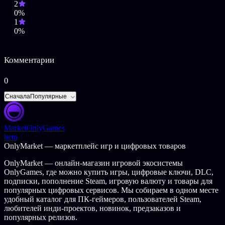
2
Актер озвучивания и непревзойденный создатель видео в Vine
0%
ШэнВэнь Чо, также известный как ProZA (A Hat in Time,
1
Paradigm), одолжил свой потрясающий голос региональному
0%
операционному менеджеру по добыче полезных ископаемых
X13 Дэннису Дикинхэму - человеку, получающему
неоправданно высокую зарплату при неоправданно низкой
Комментарии
квалификации. Общительный парень, находящий радость в
чём угодно, будь то простая игра в гольф с ребятами или
перенаправление электроэнергии из медпункта на массажные
0
кресла в зале заседаний, Дикинхэм никогда не унывает! Но
никогда, НИКОГДА не произносите в его присутствие слова
Сначала
Популярные
"плохая идея".
В игре также присутствует оригинальный саундтрек,
Market
OnlyGames
написанный композитором Миколаем Строинским (Vanishing
beta
of Ethan Carter, The Witcher 3: Wild Hunt, Blood & Wine).
OnlyMarket — маркетплейс игр и цифровых товаров
ОПИСАНИЕ КОНТЕНТА ДЛЯ ВЗРОСЛЫХ
OnlyMarket — онлайн-магазин игровой экосистемы
OnlyGames, где можно купить игры, цифровые ключи, DLC,
Разработчики описывают контент так:
подписки, пополнение Steam, игровую валюту и товары для
популярных цифровых сервисов. Мы собираем в одном месте
В игре присутствует чёрный юмор и мультяшные пришельцы,
удобный каталог для ПК-геймеров, пользователей Steam,
пожирающие людей.
любителей инди-проектов, новинок, предзаказов и
популярных релизов.
© 2018 Junkfish Limited.