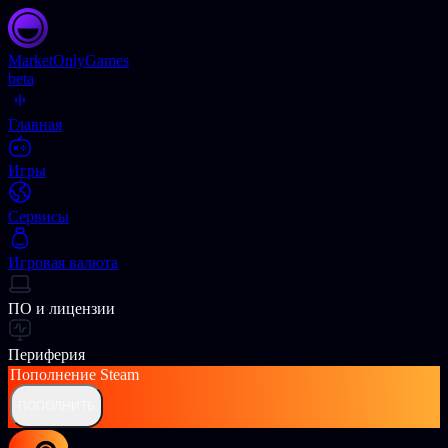
Market
OnlyGames
beta
Главная
Игры
Сервисы
Игровая валюта
ПО и лицензии
Периферия
Пополнение
Steam
ПОПОЛНИТЬ