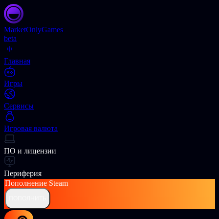
Market
OnlyGames
beta
Главная
Игры
Сервисы
Игровая валюта
ПО и лицензии
Периферия
Пополнение
Steam
ПОПОЛНИТЬ