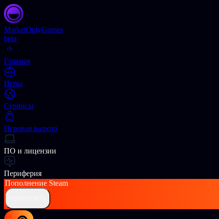
Market
OnlyGames
beta
Главная
Игры
Сервисы
Игровая валюта
ПО и лицензии
Периферия
Пополнение
Steam
ПОПОЛНИТЬ