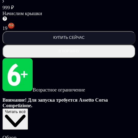
999 ₽
Начислим крышки
19
КУПИТЬ СЕЙЧАС
В КОРЗИНУ
Возрастное ограничение
Внимание! Для запуска требуется Assetto Corsa
Competizione.
Читать всё
Дополнение BRITISH GT PACK переносит на Assetto Corsa
Competizione все события британского чемпионата GT 2019 от
SRO Motorsports Group.
Обзор
В этом новом пакете DLC представлены три самых