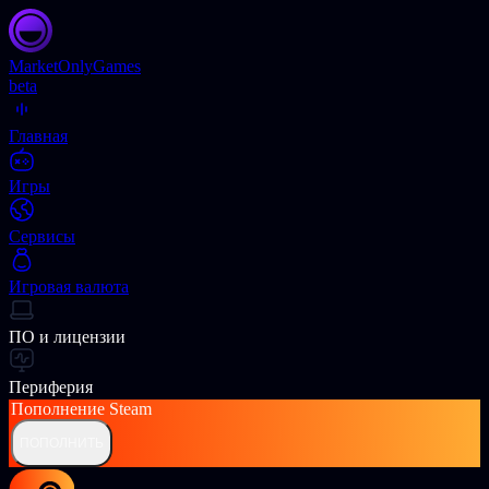
Market
OnlyGames
beta
Главная
Игры
Сервисы
Игровая валюта
ПО и лицензии
Периферия
Пополнение
Steam
ПОПОЛНИТЬ