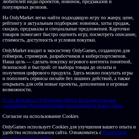
любителей инди-проектов, новинок, предзаказов и
ENTERTAINMENT, TRAINING, EDUCATIONAL OR
популярных релизов.
COMMERCIAL PURPOSES, FOR FREE OR NOT, WITHOUT
AN EXPLICIT, WRITTEN PERMISSION PROVIDED BY KUNOS
На OnlyMarket легко найти подходящую игру по жанру, цене,
SIMULAZIONI SRL.
рейтингу и актуальным подборкам: новинки, хиты продаж,
скидки, предзаказы и специальные предложения. Карточки
товаров помогают быстро оценить игру, посмотреть описание,
стоимость, доступность и условия покупки.
OnlyMarket входит в экосистему OnlyGames, созданную для
геймеров, стримеров, разработчиков и киберспортсменов.
Наша цель — сделать покупку игрового контента понятной,
безопасной и быстрой: от выбора товара до оплаты и
получения цифрового продукта. Здесь можно покупать игры
и пополнять сервисы онлайн без лишних действий, а также
открывать для себя новые проекты, дополнения и игровые
возможности.
О нас
Контакты
Публичная оферта
Пользовательское
соглашение
Политика конфиденциальности
Карта сайта
Согласие на использование Cookies
OnlyGames использует Cookies для улучшения вашего опыта и
удобства использования сайта. Ознакомьтесь с
Политикой
использования Cookies.