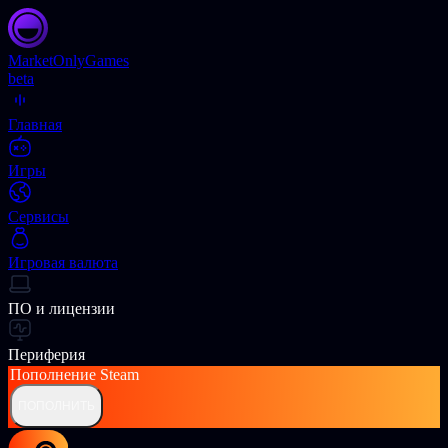
Market
OnlyGames
beta
Главная
Игры
Сервисы
Игровая валюта
ПО и лицензии
Периферия
Пополнение
Steam
ПОПОЛНИТЬ