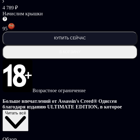
4 789 ₽
Начислим крышки
95
КУПИТЬ СЕЙЧАС
В КОРЗИНУ
Возрастное ограничение
Больше впечатлений от Assassin's Creed® Одиссея
благодаря изданию ULTIMATE EDITION, в которое
входят игра, набор DELUXE PACK и SEASON PASS.
Читать всё
В рамках SEASON PASS доступно:
2 новые истории, каждая из которых состоит из 3
Обзор
эпизодов