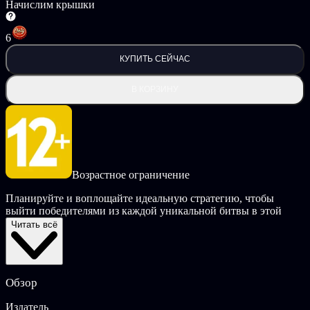
Начислим крышки
6
КУПИТЬ СЕЙЧАС
В КОРЗИНУ
Возрастное ограничение
Планируйте и воплощайте идеальную стратегию, чтобы
выйти победителями из каждой уникальной битвы в этой
пошаговой тактической карточной игре. У каждого боя здесь
Читать всё
свои особые правила и цели. Экспериментируйте с
персонажами, заклинаниями и предметами, чтобы победить
любого противника!
Обзор
Создайте выигрышную колоду, используя воинов, снаряжение
и заклинания разных фракций в этой тактической пошаговой
Издатель
сюжетной карточной игре. Проложите себе путь через