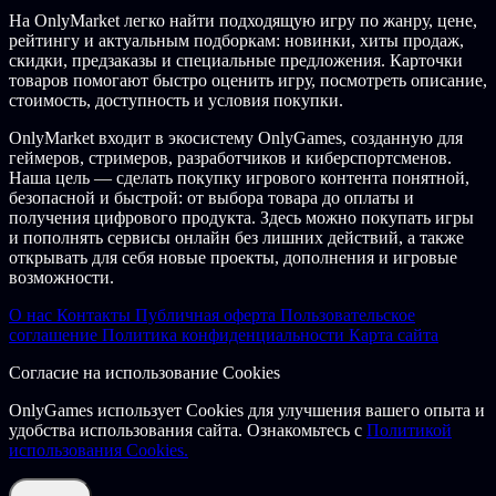
Обращайте каждую мелочь себе на пользу. Вас ждут ловушки,
На OnlyMarket легко найти подходящую игру по жанру, цене,
которые могут как представлять опасность, так и открывать
рейтингу и актуальным подборкам: новинки, хиты продаж,
новые возможности, в зависимости от вашей стратегии и
скидки, предзаказы и специальные предложения. Карточки
мощных рун, которые могут полностью изменить ход битвы!
товаров помогают быстро оценить игру, посмотреть описание,
стоимость, доступность и условия покупки.
Если выбранная вами тактика не сработала, просто поменяйте
карты и прокачку и попробуйте другой способ — можно без
OnlyMarket входит в экосистему OnlyGames, созданную для
проблем экспериментировать и менять стратегию.
геймеров, стримеров, разработчиков и киберспортсменов.
Наша цель — сделать покупку игрового контента понятной,
Выберите свой путь
безопасной и быстрой: от выбора товара до оплаты и
получения цифрового продукта. Здесь можно покупать игры
Ash of Gods: The Way это смесь повествовательного стиля
и пополнять сервисы онлайн без лишних действий, а также
RPG, карточной игры с возможностью коллекционирования и
открывать для себя новые проекты, дополнения и игровые
тактическими пошаговыми битвами — ваши выборы во всех
возможности.
этих областях повлияют на исход истории.
О нас
Контакты
Публичная оферта
Пользовательское
Ваша колода в Ash of Gods: The Way состоит из комбинации
соглашение
Политика конфиденциальности
Карта сайта
карт персонажей и поддержки. Персонажи сражаются в
битвах, а карты поддержки усиливают их или накладывают
Согласие на использование Cookies
мощные заклинания. И те, и другие карты можно улучшить,
сделав их мощнее. А некоторые персонажи могут даже
OnlyGames использует Cookies для улучшения вашего опыта и
получить совершенно новые навыки вроде хитрой контратаки
удобства использования сайта. Ознакомьтесь с
Политикой
или ударов, пробивающих доспехи.
использования Cookies.
Все карты в игре принадлежат к одной из четырех фракций. У