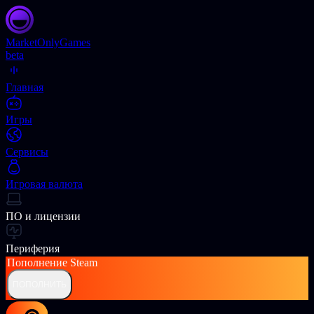
Market
OnlyGames
beta
Главная
Игры
Сервисы
Игровая валюта
ПО и лицензии
Периферия
Пополнение
Steam
ПОПОЛНИТЬ