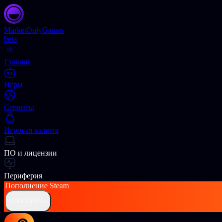
Market
OnlyGames
beta
Главная
Игры
Сервисы
Игровая валюта
ПО и лицензии
Периферия
Пополнение
Steam
ПОПОЛНИТЬ