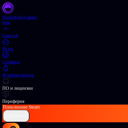
Market
OnlyGames
beta
Главная
Игры
Сервисы
Игровая валюта
ПО и лицензии
Периферия
Пополнение
Steam
ПОПОЛНИТЬ