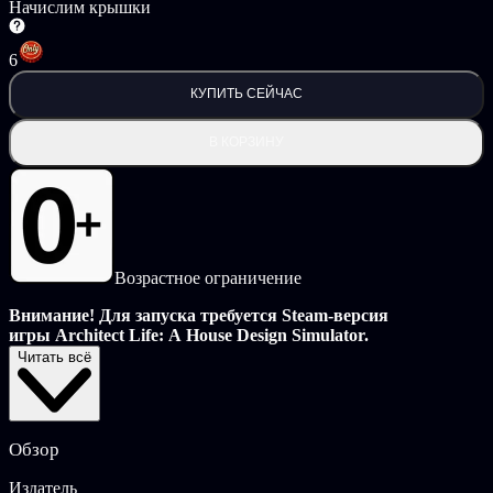
Начислим крышки
6
КУПИТЬ СЕЙЧАС
В КОРЗИНУ
Возрастное ограничение
Внимание! Для запуска требуется Steam-версия
игры Architect Life: A House Design Simulator.
Читать всё
Разрабатывайте идеальные пространства для отдыха с
HOBBIES PACK!
Получите более 50 новых тематических предметов, чтобы
Обзор
преобразить помещение согласно вашим увлечениям.
Создавайте игровые комнаты, домашние кинотеатры,
Издатель
художественные студии или фитнес-залы, придавая интерьеру