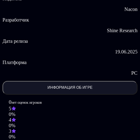
личностную индивидуальность.
Nacon
Доступные темы:
Разработчик
Музыкальная комната
Shine Research
Художественная студия
Гончарная мастерская
Дата релиза
Домашний кинотеатр
Игровая комната
19.06.2025
Фитнес-зал
Астрономия
Платформа
Спорт
PC
Цвет каждого предмета можно менять с помощью палитры,
создавая бесконечное количество комбинаций и образов.
ИНФОРМАЦИЯ ОБ ИГРЕ
Architect Life: A House Design Simulator ©2025 Nacon. ©2025
Published by Nacon and developed by Shine Research. All rights
0
нет оценок игроков
reserved.
5
0%
4
0%
3
0%