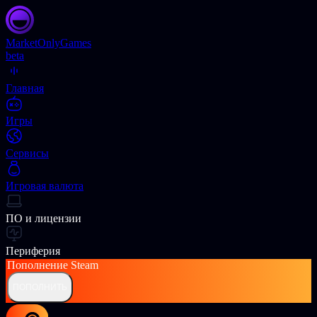
Market
OnlyGames
beta
Главная
Игры
Сервисы
Игровая валюта
ПО и лицензии
Периферия
Пополнение
Steam
ПОПОЛНИТЬ