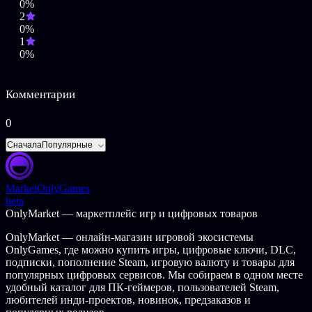
0%
ЗАПИШИ СМЕРТЬ
2
0%
Используйте фотоаппарат и аудиомагнитофон, чтобы доказать
1
существование сверхъестественного.
0%
Вы можете поговорить с призраками с помощью Spirit Board,
известного устройства для духовного общения.
Но будьте осторожны! Выбирайте вопросы с умом, ведь если
обескуражить или разозлить тех, кого вы вызываете, это
Комментарии
может привести к катастрофе...
0
ВЫБИРАЙ СВОЁ СНАРЯЖЕНИЕ
Сначала
Популярные
Чем больше следов призраков вы зафиксируете, тем больше
возможностей для настройки снаряжения вы получите.
Используйте свои инструменты с умом и постарайтесь
Market
OnlyGames
остаться в живых - сверхъестественные существа не любят,
beta
когда их записывают!
OnlyMarket — маркетплейс игр и цифровых товаров
Прячьтесь от всех опасных существ, чтобы сохранить свой
прогресс и исследовать лес глубже.
OnlyMarket — онлайн-магазин игровой экосистемы
OnlyGames, где можно купить игры, цифровые ключи, DLC,
ОПИСАНИЕ КОНТЕНТА ДЛЯ ВЗРОСЛЫХ
подписки, пополнение Steam, игровую валюту и товары для
популярных цифровых сервисов. Мы собираем в одном месте
Разработчики описывают контент так:
удобный каталог для ПК-геймеров, пользователей Steam,
Эта игра может содержать контент, не подходящий для
любителей инди-проектов, новинок, предзаказов и
всех возрастов или для просмотра на работе: Сцены насилия