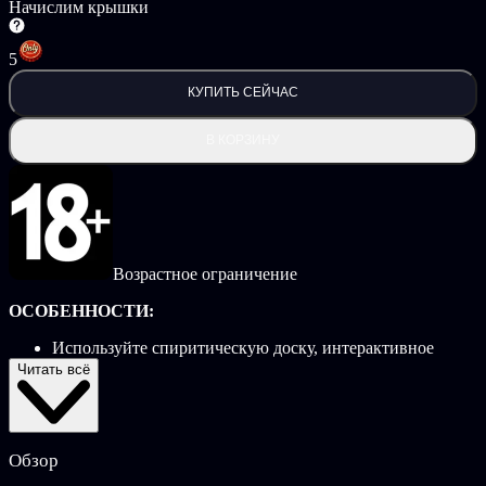
Начислим крышки
5
КУПИТЬ СЕЙЧАС
В КОРЗИНУ
Возрастное ограничение
ОСОБЕННОСТИ:
Используйте спиритическую доску, интерактивное
устройство связи, чтобы вызывать и расспрашивать
Читать всё
мертвых!
Исследуйте темный лес, полный загадок и явлений.
Собирайте улики и доказывайте существование
сверхъестественного.
Обзор
Собирайте предметы, которые помогут вам достичь
цели... и выжить!