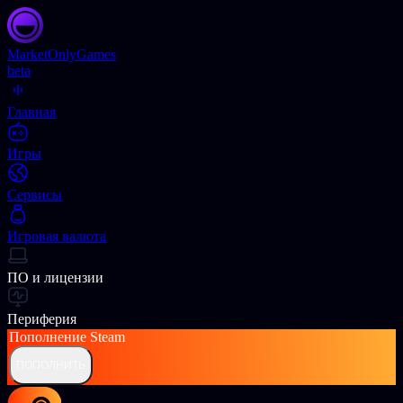
Market
OnlyGames
beta
Главная
Игры
Сервисы
Игровая валюта
ПО и лицензии
Периферия
Пополнение
Steam
ПОПОЛНИТЬ