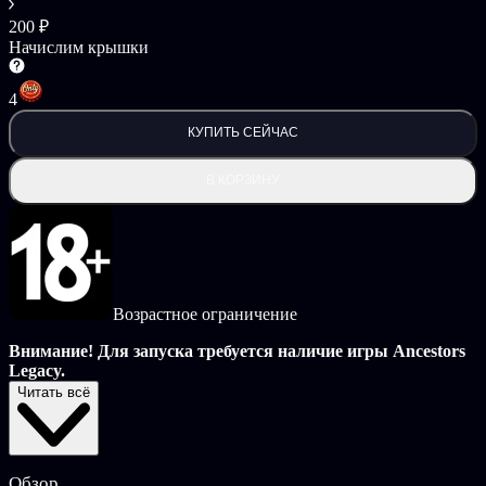
200 ₽
Начислим крышки
4
КУПИТЬ СЕЙЧАС
В КОРЗИНУ
Возрастное ограничение
Внимание! Для запуска требуется наличие игры Ancestors
Legacy.
Читать всё
Ancestors Legacy: Digital Arbook содержит цифровой артбук.
Ancestors Legacy – это историческая стратегия в реальном
времени, реконструирующая кровавые битвы средневековой
Обзор
Европы. В игре сочетаются управление ресурсами и