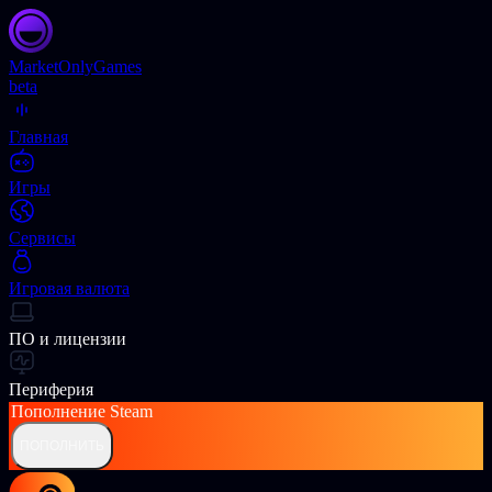
Market
OnlyGames
beta
Главная
Игры
Сервисы
Игровая валюта
ПО и лицензии
Периферия
Пополнение
Steam
ПОПОЛНИТЬ