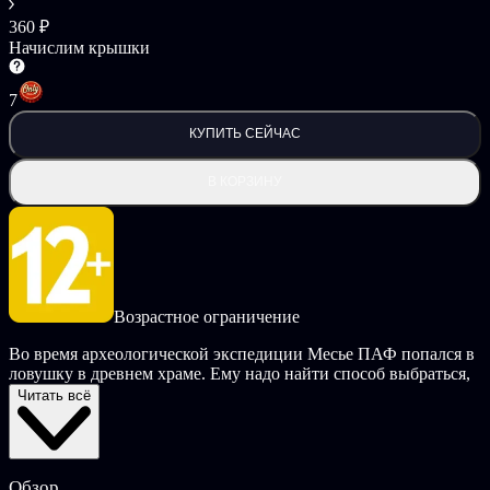
360 ₽
Начислим крышки
7
КУПИТЬ СЕЙЧАС
В КОРЗИНУ
Возрастное ограничение
Во время археологической экспедиции Месье ПАФ попался в
ловушку в древнем храме. Ему надо найти способ выбраться,
решая головоломки, оставленные забытой цивилизацией.
Читать всё
Невероятное путешествие Месье ПАФА — смесь платформера
и изометрической головоломки. Схожая по механике с
Sokoban, игра вносит новое слово в жанр, сочетая 3D-
Обзор
вертикальность c великолепным самобытным двухмерным