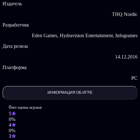
Издатель
Eden Games SAS.
THQ Nordic
Разработчик
Eden Games, Hydravision Entertainment, Infogrames
Дата релиза
14.12.2016
Платформа
PC
ИНФОРМАЦИЯ ОБ ИГРЕ
0
нет оценок игроков
5
0%
4
0%
3