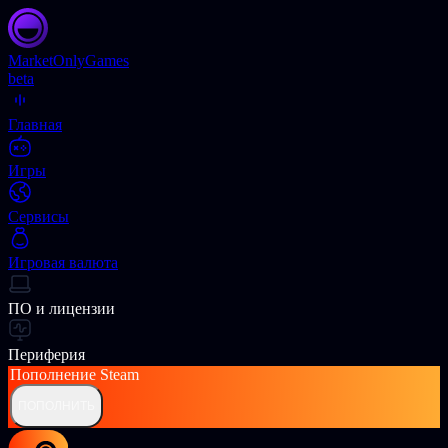
Market
OnlyGames
beta
Главная
Игры
Сервисы
Игровая валюта
ПО и лицензии
Периферия
Пополнение
Steam
ПОПОЛНИТЬ