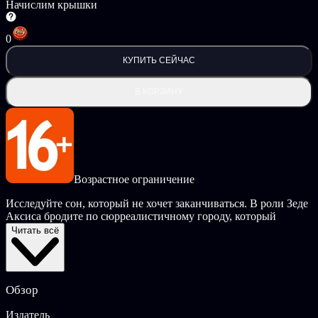
Начислим крышки
0
КУПИТЬ СЕЙЧАС
В КОРЗИНУ
Возрастное ограничение
Исследуйте сон, который не хочет заканчиваться. В роли Зеде
Аксиса бродите по сюрреалистичному городу, который
кажется одновременно живым и призрачным, наполненным
Читать всё
цифровыми гражданами и абсурдной инфраструктурой.
Сможете ли вы найти выход? Выход из мира, который помнит
вас лучше, чем вы помните его?
Обзор
Войдите в город, сформированный памятью и кодом, где
уличные фонари напевают колыбельные, а лестницы
Издатель
спиралью ведут в забытые кварталы. Escape from Lavender