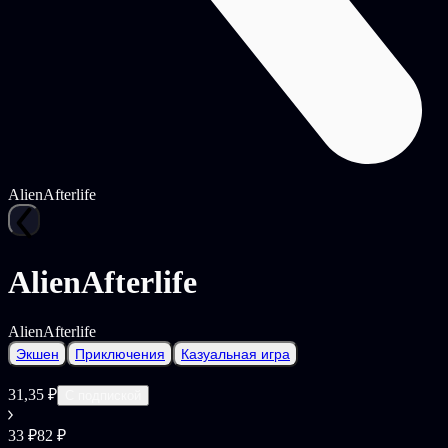
AlienAfterlife
AlienAfterlife
AlienAfterlife
Экшен
Приключения
Казуальная игра
31,35 ₽
С подпиской
33 ₽
82 ₽