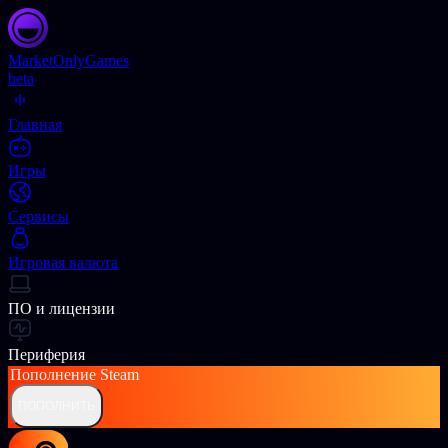
Market
OnlyGames
beta
Главная
Игры
Сервисы
Игровая валюта
ПО и лицензии
Периферия
Пополнение
Steam
ПОПОЛНИТЬ