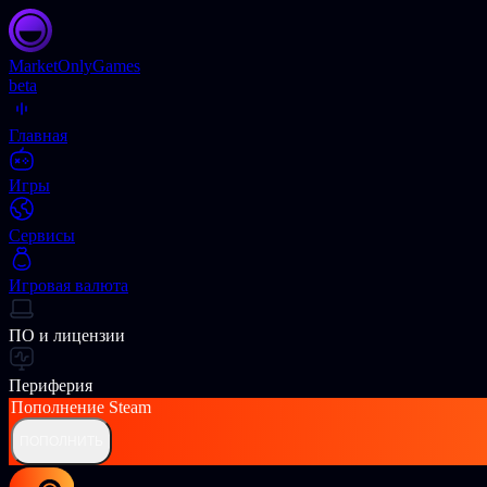
Market
OnlyGames
beta
Главная
Игры
Сервисы
Игровая валюта
ПО и лицензии
Периферия
Пополнение
Steam
ПОПОЛНИТЬ