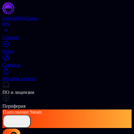
Market
OnlyGames
beta
Главная
Игры
Сервисы
Игровая валюта
ПО и лицензии
Периферия
Пополнение
Steam
ПОПОЛНИТЬ