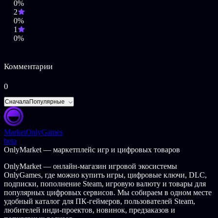
0%
полета» для камеры неба, придав ей ощущение управления
2
настоящим самолетом.
0%
1
Это кажется реальным!
0%
Наша местность построена из реальных данных о Земле.
Проекты аэропортов основаны на реальных макетах. Игровой
Комментарии
процесс был разработан реальными авиадиспетчерами и
коммерческими пилотами. Даже летные характеристики
самолета очень реалистичны.
0
Сначала
Популярные
Market
OnlyGames
beta
OnlyMarket — маркетплейс игр и цифровых товаров
OnlyMarket — онлайн-магазин игровой экосистемы
OnlyGames, где можно купить игры, цифровые ключи, DLC,
подписки, пополнение Steam, игровую валюту и товары для
популярных цифровых сервисов. Мы собираем в одном месте
удобный каталог для ПК-геймеров, пользователей Steam,
любителей инди-проектов, новинок, предзаказов и