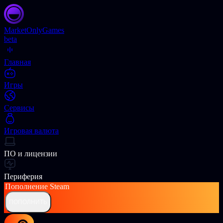
Market
OnlyGames
beta
Главная
Игры
Сервисы
Игровая валюта
ПО и лицензии
Периферия
Пополнение
Steam
ПОПОЛНИТЬ