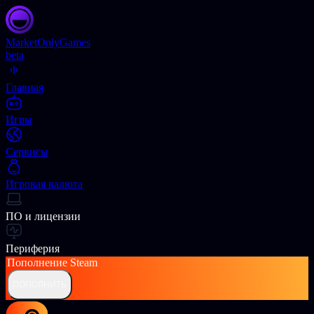
Market
OnlyGames
beta
Главная
Игры
Сервисы
Игровая валюта
ПО и лицензии
Периферия
Пополнение
Steam
ПОПОЛНИТЬ