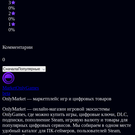
«Если вы любите загадки, то эта игра придется вам по душе.
3
Веселые голоса и странноватая музыка создают
0%
непередаваемую атмосферу фантасмагоричного Лондона, но
2
самое странное в этой истории — это, конечно, нос Бертрама,
0%
который, как мне кажется, и помогает главному герою
1
вынюхивать все нужные улики», — Оксана Райан
0%
©Rumpus Animation Ltd
Комментарии
0
Сначала
Популярные
Market
OnlyGames
beta
OnlyMarket — маркетплейс игр и цифровых товаров
OnlyMarket — онлайн-магазин игровой экосистемы
OnlyGames, где можно купить игры, цифровые ключи, DLC,
подписки, пополнение Steam, игровую валюту и товары для
популярных цифровых сервисов. Мы собираем в одном месте
удобный каталог для ПК-геймеров, пользователей Steam,