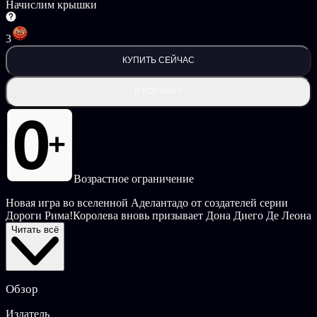
Начислим крышки
3
КУПИТЬ СЕЙЧАС
В КОРЗИНУ
Возрастное ограничение
Новая игра во вселенной Аделантадо от создателей серии
Дороги Рима!Королева вновь призывает Дона Диего Де Леона
для выполнения важной миссии. Он должен собрать
Читать всё
экспедицию в Новые Земли и назначить её руководителя для
расширения открытых территорий и пополнения казны
золотом. Губернатором становится Дон Фелипе Де Сильва.
Прибыв на место, экспедиция встречается с дружественно
Обзор
настроенными местными жителями, которые рассказывают о
своей беде. Злые жрецы пытаются вызвать демона для
Издатель