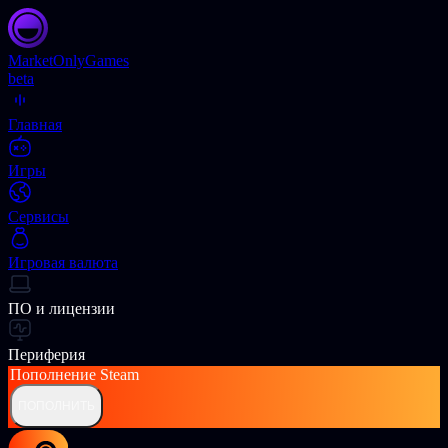
Market
OnlyGames
beta
Главная
Игры
Сервисы
Игровая валюта
ПО и лицензии
Периферия
Пополнение
Steam
ПОПОЛНИТЬ