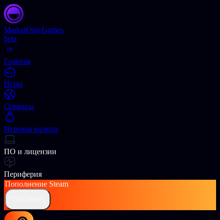
Market
OnlyGames
beta
Главная
Игры
Сервисы
Игровая валюта
ПО и лицензии
Периферия
Пополнение
Steam
ПОПОЛНИТЬ