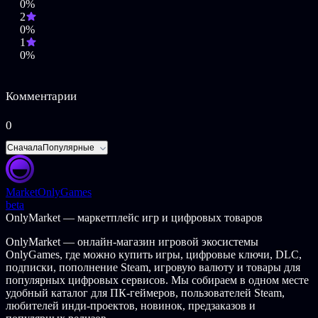
вернуться обратно. До этого момента такой возможности не
0%
было. Бывший глава уничтоженного клана получил все
2
необходимые сведения и отправился в путь. Он выполнил
0%
миссию: первый из механоидов пятого поколения снова
1
появился на Полигоне.
0%
Данная версия игры была доработана для совместимости с
современными ПК.
Комментарии
0
Глобальный интеллект кланов станет достойным
противником интеллекту игрока.
Сначала
Популярные
Возможность создания и управления собственным
кланом, состоящим из реально действующих
механоидов.
Возможность захвата баз и прочих строений вплоть до
Market
OnlyGames
установления контроля над секторами.
beta
Расширенные возможности по взаимодействию с
OnlyMarket — маркетплейс игр и цифровых товаров
другими механоидами.
OnlyMarket — онлайн-магазин игровой экосистемы
Масштабный игровой мир, состоящий как из наземных,
OnlyGames, где можно купить игры, цифровые ключи, DLC,
так и подземных локаций.
подписки, пополнение Steam, игровую валюту и товары для
Мощная система апгрейдов оборудования, позволяющая
популярных цифровых сервисов. Мы собираем в одном месте
улучшать практически все элементы глайдера.
удобный каталог для ПК-геймеров, пользователей Steam,
Развитая торговая система.
любителей инди-проектов, новинок, предзаказов и
Интересные задания, дополненные бесконечным