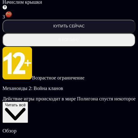
Начислим крышки
3
КУПИТЬ СЕЙЧАС
В КОРЗИНУ
Возрастное ограничение
Механоиды 2: Война кланов
Действие игры происходит в мире Полигона спустя некоторое
время после завершения миссии игрока в первой части. Исчез
Читать всё
контроль Супера, и механоидам стали доступны новые
сектора, новые возможности. После Реформации — процесса,
к которому, как думают Считающие, приложил силы сам
Наблюдатель, — механоиды изменились. Многие старые
Обзор
кланы исчезли. Ушли в небытие их примитивные цели.