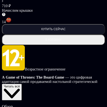
710 ₽
Начислим крышки
14
КУПИТЬ СЕЙЧАС
В КОРЗИНУ
Возрастное ограничение
A Game of Thrones: The Board Game
— это цифровая
адаптация самой продаваемой настольной стратегической
игры от Fantasy Flight Games.
В ходе игры игроки
Читать всё
распространяют свое влияние по всему Вестеросу
посредством сочетания стратегического планирования,
мастерской дипломатии и военной мощи.
Станете ли вы
одним из Великих Домов, будете ли вы побеждать силой,
Обзор