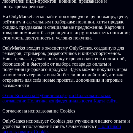
любителей инди-проектов, новинок, предзаказов и
Games. A Game of Thrones is a TM of George R.R. Martin.
популярных релизов.
Licensed by George R.R. Martin
На OnlyMarket легко найти подходящую игру по жанру, цене,
рейтингу и актуальным подборкам: новинки, хиты продаж,
© 2022 Digital game published by Twin Sails Interactive
скидки, предзаказы и специальные предложения. Карточки
товаров помогают быстро оценить игру, посмотреть описание,
стоимость, доступность и условия покупки.
OnlyMarket входит в экосистему OnlyGames, созданную для
геймеров, стримеров, разработчиков и киберспортсменов.
Наша цель — сделать покупку игрового контента понятной,
безопасной и быстрой: от выбора товара до оплаты и
получения цифрового продукта. Здесь можно покупать игры
и пополнять сервисы онлайн без лишних действий, а также
открывать для себя новые проекты, дополнения и игровые
возможности.
О нас
Контакты
Публичная оферта
Пользовательское
соглашение
Политика конфиденциальности
Карта сайта
Согласие на использование Cookies
OnlyGames использует Cookies для улучшения вашего опыта и
удобства использования сайта. Ознакомьтесь с
Политикой
использования Cookies.