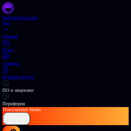
Market
OnlyGames
beta
Главная
Игры
Сервисы
Игровая валюта
ПО и лицензии
Периферия
Пополнение
Steam
ПОПОЛНИТЬ