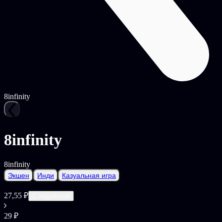
8infinity
8infinity
8infinity
Экшен
Инди
Казуальная игра
27,55 ₽
С подпиской
29 ₽