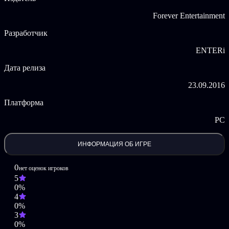
соответствии с ним игрок должен нажать верную кнопку:
Forever Entertainment
фиолетовую или синюю, две сразу или серую – это самая
удивительная находка, когда игрок не может коснуться экрана!
Разработчик
Уровень сложности увеличивается каждый раз, когда вы
ENTERi
достигаете "8" – игра становится быстрее. Удивляет и
непредсказуемое вращение восьмерок – это словно
Дата релиза
американские горки!
23.09.2016
Герой игры – тяжелый металлический шар, который зажигает
«8» словно оранжевый шар огня. Вся игра сопровождается
Платформа
специально созданным аудио.
PC
Графический дизайн игры был тщательно выверен и сочетает
в себе классические элементы и современный визуальный
дизайн.
ИНФОРМАЦИЯ ОБ ИГРЕ
0
нет оценок игроков
5
0%
4
0%
3
0%