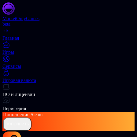
Market
OnlyGames
beta
Главная
Игры
Сервисы
Игровая валюта
ПО и лицензии
Периферия
Пополнение
Steam
ПОПОЛНИТЬ