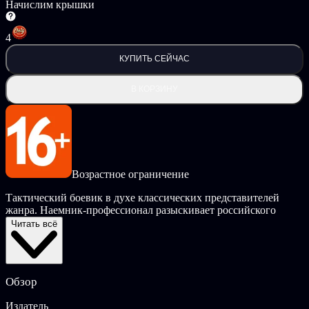
Начислим крышки
4
КУПИТЬ СЕЙЧАС
В КОРЗИНУ
Возрастное ограничение
Тактический боевик в духе классических представителей
жанра. Наемник-профессионал разыскивает российского
«предпринимателя», похитившего крупную сумму денег у
Читать всё
своих «коллег», который скрывается от возмездия в неком
латиноамериканском государстве. Сложная политическая
ситуация, противостояние правительственных войск и
отрядов повстанцев, необходимость правильно выбирать
Обзор
друзей и врагов — «командировка» в экзотическую страну
становится напряженным и опасным приключением.
Издатель