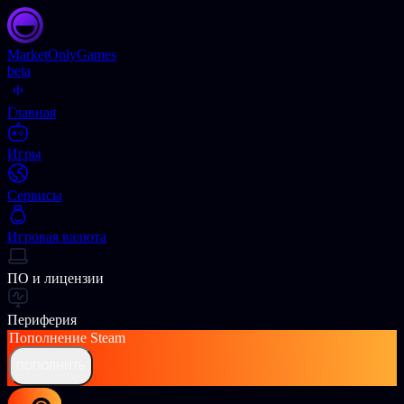
Market
OnlyGames
beta
Главная
Игры
Сервисы
Игровая валюта
ПО и лицензии
Периферия
Пополнение
Steam
ПОПОЛНИТЬ