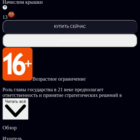
Начислим крышки
13
КУПИТЬ СЕЙЧАС
В КОРЗИНУ
Возрастное ограничение
Роль главы государства в 21 веке предполагает
ответственность и принятие стратегических решений в
сложных геополитических ситуациях. Тем не менее наиболее
Читать всё
действенные решения не являются наиболее заметными или
наиболее этичными.
4th Generation Warfare - это уникальное сочетание стратегии и
Обзор
RPG игры, действие разворачивается в разгар асимметричной
войны 21 века, где необходимым условием успеха является
Издатель
скрытность.