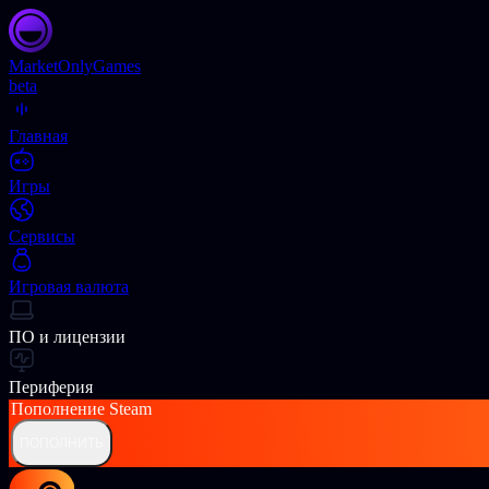
Market
OnlyGames
beta
Главная
Игры
Сервисы
Игровая валюта
ПО и лицензии
Периферия
Пополнение
Steam
ПОПОЛНИТЬ